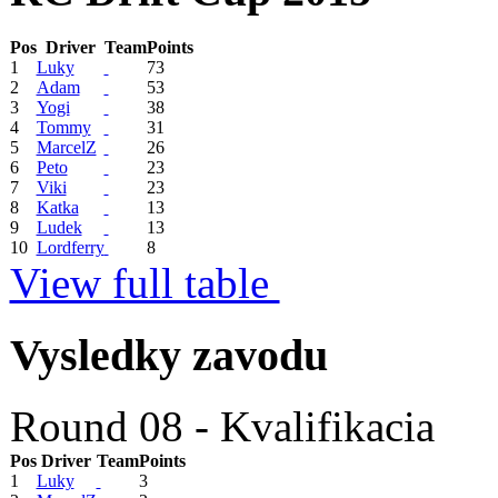
Pos
Driver
Team
Points
1
Luky
73
2
Adam
53
3
Yogi
38
4
Tommy
31
5
MarcelZ
26
6
Peto
23
7
Viki
23
8
Katka
13
9
Ludek
13
10
Lordferry
8
View full table
Vysledky zavodu
Round 08 - Kvalifikacia
Pos
Driver
Team
Points
1
Luky
3