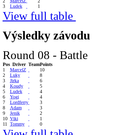
2
MarcelZ
2
3
Ludek
1
View full table
Výsledky závodu
Round 08 - Battle
Pos
Driver
Team
Points
1
MarcelZ
10
2
Luky
8
3
Jirka
6
4
Koudy
5
5
Ludek
4
6
Yogi
4
7
Lordferry
3
8
Adam
3
9
Jenik
2
10
Viki
1
11
Tommy
0
View full table