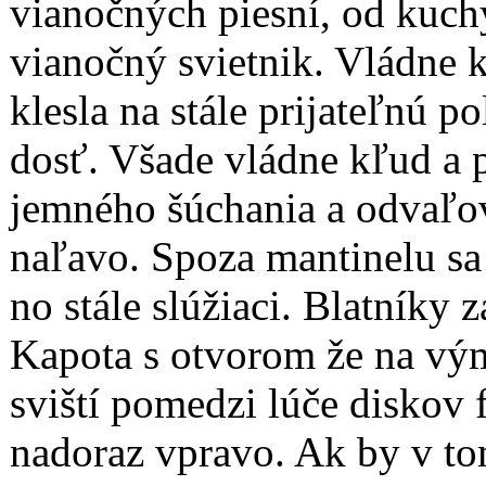
vianočných piesní, od kuch
vianočný svietnik. Vládne 
klesla na stále prijateľnú p
dosť. Všade vládne kľud a p
jemného šúchania a odvaľo
naľavo. Spoza mantinelu sa
no stále slúžiaci. Blatníky z
Kapota s otvorom že na vým
sviští pomedzi lúče diskov 
nadoraz vpravo. Ak by v tom