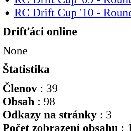
RC Drift Cup '10 - Round
Drifťáci online
None
Štatistika
Členov
: 39
Obsah
: 98
Odkazy na stránky
: 3
Počet zobrazení obsahu
: 