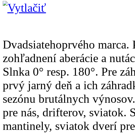
Dvadsiatehoprvého marca. P
zohľadnení aberácie a nutác
Slnka 0° resp. 180°. Pre záh
prvý jarný deň a ich záhra
sezónu brutálnych výnosov. 
pre nás, drifterov, sviatok
mantinely, sviatok dverí pre