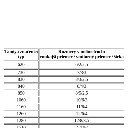
Tamiya značenie:
Rozmery v milimetroch:
typ
vonkajší priemer / vnútorný priemer / šírka
620
6/2/2,5
730
7/3/3
830
8/3/2,5
840
8/4/3
850
8/5/2,5
1060
10/6/3
1160
11/6/4
1260
12/6/4
1280
12/8/3,5
1510
15/10/4