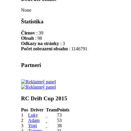
None
Štatistika
Členov
: 39
Obsah
: 98
Odkazy na stránky
: 3
Počet zobrazení obsahu
: 1146791
Partneri
RC Drift Cup 2015
Pos
Driver
Team
Points
1
Luky
73
2
Adam
53
3
Yogi
38
4
Tommy
31