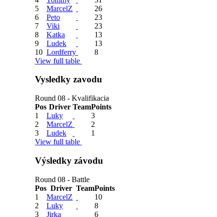
5
MarcelZ
26
6
Peto
23
7
Viki
23
8
Katka
13
9
Ludek
13
10
Lordferry
8
View full table
Vysledky zavodu
Round 08 - Kvalifikacia
Pos
Driver
Team
Points
1
Luky
3
2
MarcelZ
2
3
Ludek
1
View full table
Výsledky závodu
Round 08 - Battle
Pos
Driver
Team
Points
1
MarcelZ
10
2
Luky
8
3
Jirka
6