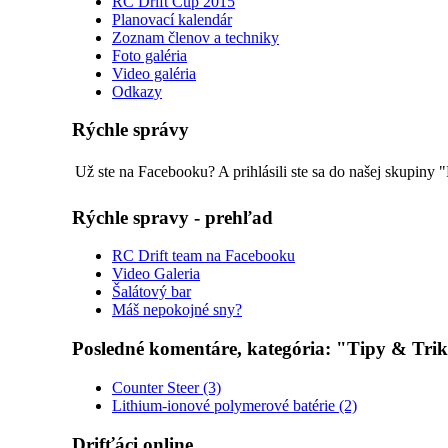
RC Drift Cup 2015
Planovací kalendár
Zoznam členov a techniky
Foto galéria
Video galéria
Odkazy
Rýchle správy
Už ste na Facebooku? A prihlásili ste sa do našej skupiny "
Rýchle spravy - prehľad
RC Drift team na Facebooku
Video Galeria
Šalátový bar
Máš nepokojné sny?
Posledné komentáre, kategória: "Tipy & Tri
Counter Steer (3)
Lithium-ionové polymerové batérie (2)
Drifťáci online