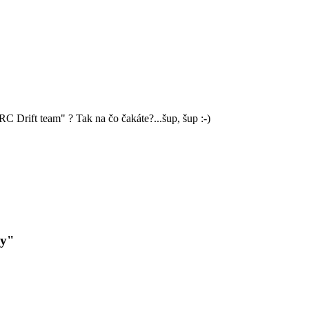
RC Drift team" ? Tak na čo čakáte?...šup, šup :-)
ky"