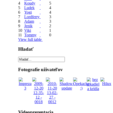
4
Koudy
5
5
Ludek
4
6
Yogi
4
7
Lordferry
3
8
Adam
3
9
Jenik
2
10
Viki
1
11
Tommy
0
View full table
Hladať
Fotografie uživateľov
Videoprezentacia